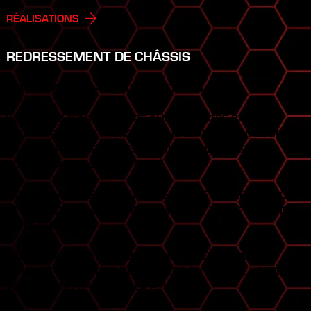
RÉALISATIONS
REDRESSEMENT DE CHÂSSIS
(FRAME MASTER) - VÉHICULES LOURDS
VOUS AVEZ TENTÉ DE FAIRE ALIGNER VOTRE CAMION
PLUSIEURS FOIS ET PERSONNE NE SEMBLE EN MESURE
DE RÉGLER VOTRE PROBLÈME ? IL EST POSSIBLE QUE
VOTRE CHÂSSIS SOIT DÉFORMÉ.
NOUS SOMMES EN MESURE D’EN FAIRE LA VÉRIFICATION
ET D’EFFECTUER LE REDRESSEMENT DE VOTRE CHÂSSIS
AU BESOIN.
UN ACCIDENT ? AVEC NOS DEUX ATELIERS, NOUS
SOMMES EN MESURE DE PRENDRE EN CHARGE VOTRE
VÉHICULE DU CHÂSSIS À LA PEINTURE !