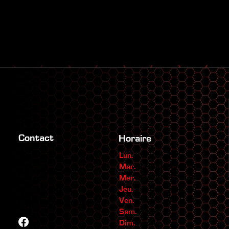
Contact
Horaire
Lun.
8 H 00 - 17 H 00
415 route Bégin, Saint-
Mar.
8 H 00 - 17 H 00
Anselme,
Québec
Mer.
8 H 00 - 17 H 00
Jeu.
8 H 00 - 17 H 00
418-831-3111
Ven.
8 H 00 - 15 H 00
info@redressement.com
Sam.
Fermé
Dim.
Fermé