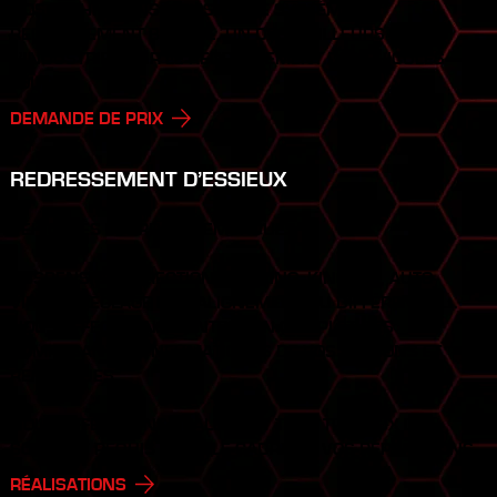
NOS TECHNICIENS UTILISENT LE SYSTÈME DE
REDRESSEMENT BEELINE, UN DES MEILLEURS DE
L’INDUSTRIE POUR LE REDRESSEMENT DE VÉHICULES
LOURDS.
DEMANDE DE PRIX
REDRESSEMENT D’ESSIEUX
VÉHICULES LOURDS / REMORQUES
SUSPENSION, DIRECTION, BUSHING, KING PIN, AUTO-
VIREUR, RÉGLAGE DE L’ALIGNEMENT DU DIFFÉRENTIEL...
NOUS EFFECTUONS L’ENTRETIEN COMPLET DES
COMPOSANTES PNEUMATIQUES DE VOS CAMIONS ET
REMORQUES.
NOUS EFFECTUONS ÉGALEMENT TOUS TRAVAUX DE
SOUDURE REQUIS DANS LE CADRE DE VOS RÉPARATIONS.
RÉALISATIONS