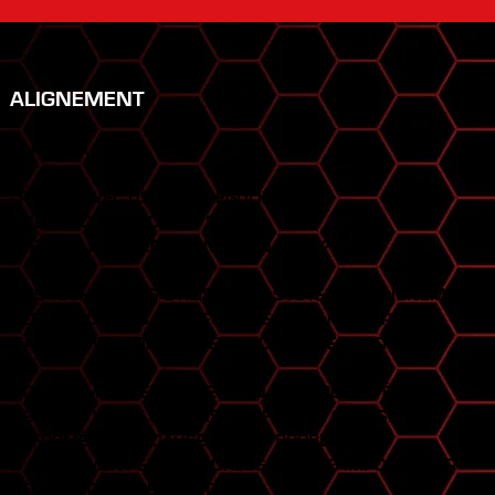
ALIGNEMENT
CLASSE A
- PNEUS AVEC USURE IRRÉGULIÈRE ?
- VIBRATION AU VOLANT ?
- VÉHICULE SE DÉPORTANT D’UN CÔTÉ ?
NOS TECHNICIENS UTILISENT LE SYSTÈME D’ALIGNEMENT
BEELINE, UN DES MEILLEURS DE L’INDUSTRIE POUR
L’ALIGNEMENT DE VOS VÉHICULES ET REMORQUES.
NOUS SOMMES ÉGALEMENT EN MESURE DE VÉRIFIER
L’ÉTAT DE VOTRE CHÂSSIS. PARFOIS UN CHÂSSIS
DÉFORMÉ EST LA CAUSE DE VOS PROBLÈMES
D’ALIGNEMENT ET UN REDRESSEMENT S’IMPOSE POUR
RÉGLER VOS PROBLÉMATIQUES.