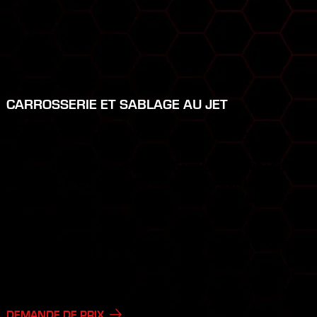
CARROSSERIE ET SABLAGE AU JET
VÉHICULES LOURDS / REMORQUES / CITERNES
DANS NOTRE DEUXIÈME ATELIER, NOUS OFFRONS LES
SERVICES DE CARROSSERIE COMPLÈTE. POUR UNE
RÉPARATION OU UN VÉHICULE ACCIDENTÉ, N’HÉSITEZ PAS
À NOUS CONTACTER!
NOUS OFFRONS ÉGALEMENT LE SABLAGE AU JET POUR
VOS CHÂSSIS, REMORQUES ET ÉQUIPEMENTS.
NOUS TRAVAILLONS AVEC LES PRODUITS AXALTA IMRON.
DEMANDE DE PRIX