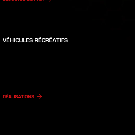
VÉHICULES RÉCRÉATIFS
VR / ROULOTTES
ESSIEUX (REMPLACEMENT, REDRESSEMENT)
PÔLE (REMPLACEMENT, REDRESSEMENT)
LIFT KIT
ALIGNEMENT (CLASSE A SEULEMENT)
RÉALISATIONS